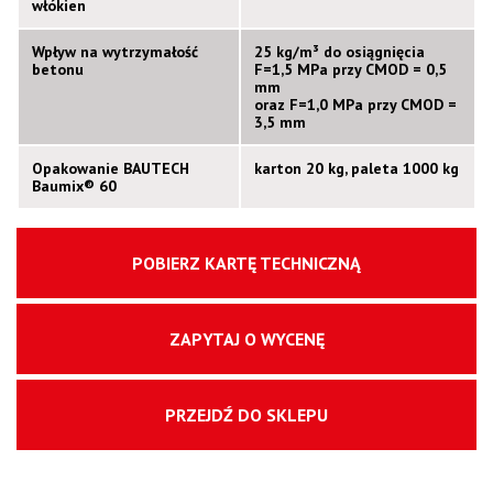
włókien
Wpływ na wytrzymałość
25 kg/m³ do osiągnięcia
betonu
F=1,5 MPa przy CMOD = 0,5
mm
oraz F=1,0 MPa przy CMOD =
3,5 mm
Opakowanie BAUTECH
karton 20 kg, paleta 1000 kg
Baumix® 60
POBIERZ KARTĘ TECHNICZNĄ
ZAPYTAJ O WYCENĘ
PRZEJDŹ DO SKLEPU