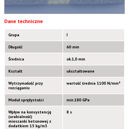
Dane techniczne
Grupa
I
Długość
60 mm
Średnica
ok.1,0 mm
Kształt
ukształtowane
Wytrzymałość przy
wartość średnia 1100 N/mm²
rozciąganiu
Moduł sprężystości
min.180 GPa
Wpływ na konsystencję
8 s
(urabiaIność)
mieszanki betonowej z
dodatkiem 15 kg/m3