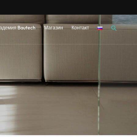
Sear
адемия Bautech
Магазин
Контакт
for: