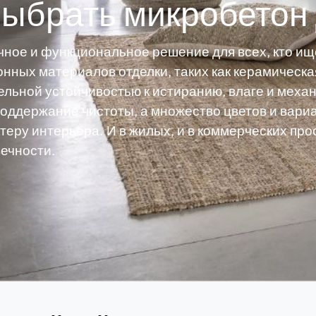
выбрать микробетон
чное и функциональное решение для всех, кто и
онных материалов отделки, таких как керамическа
ельной устойчивостью к истиранию, влаге и меха
поддержание чистоты, а множество цветов и вар
ктеру интерьера. И в жилых, и в коммерческих пр
ечности.