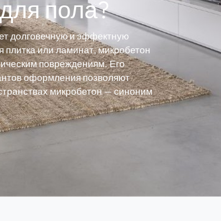
 для пола?
щет долговечную и эффектную
я плитка или ламинат, микробетон
ническим повреждениям. Его
иантов оформления позволяют
остранствах микробетон — синоним