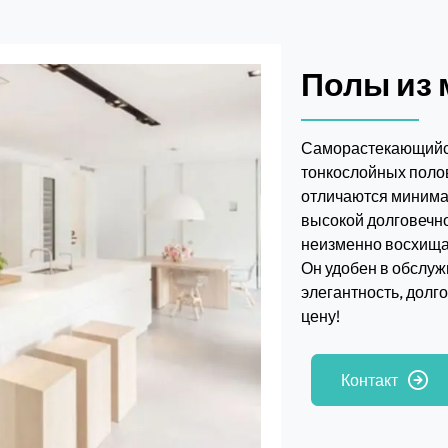
Полы из 
Саморастекающийся
тонкослойных полов
отличаются минима
высокой долговечно
неизменно восхищае
Он удобен в обслу
элегантность, долг
цену!
Контакт