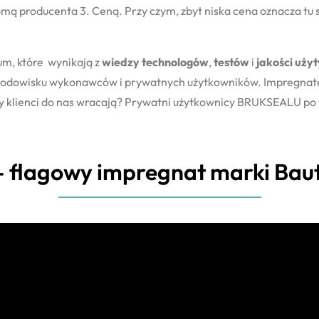
omą producenta 3. Ceną. Przy czym, zbyt niska cena oznacza tu 
m, które wynikają z
wiedzy technologów
,
testów
i
jakości uży
w środowisku wykonawców i prywatnych użytkowników. Impregna
 klienci do nas wracają? Prywatni użytkownicy BRUKSEALU po w
flagowy impregnat marki Ba