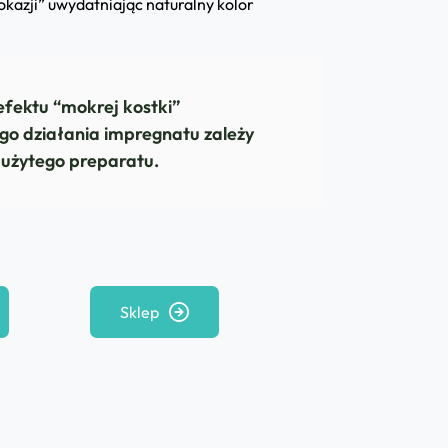
 okazji” uwydatniając naturalny kolor
efektu “mokrej kostki”
go działania impregnatu zależy
i użytego preparatu.
Sklep