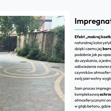
Impregnat:
Efekt „mokrej kostk
naturalnej kolorysty
dzięki czemu jej
barw
podobnie jak po opa
do uzyskania, a jedn
odświeżenie nawierz
czynników atmosfery
swój pierwotny wygl
Sam proces impregna
kompleksową
ochron
atmosferycznymi or
w głąb betonu, gdzi