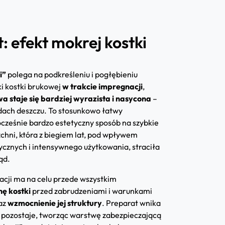
 efekt mokrej kostki
i”
polega na podkreśleniu i pogłębieniu
ki kostki brukowej
w trakcie impregnacji
,
a staje się bardziej wyrazista i nasycona
–
dach deszczu. To stosunkowo łatwy
ocześnie bardzo estetyczny sposób na szybkie
chni, która z biegiem lat, pod wpływem
cznych i intensywnego użytkowania, straciła
ąd.
cji ma na celu przede wszystkim
ę kostki
przed zabrudzeniami i warunkami
az
wzmocnienie jej struktury
. Preparat wnika
e pozostaje, tworząc warstwę zabezpieczającą