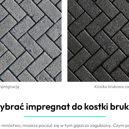
mpregnacją
Kostka brukowa z
ybrać impregnat do kostki bru
ch mnóstwo, możesz poczuć się w tym gąszczu zagubiony. Czym 