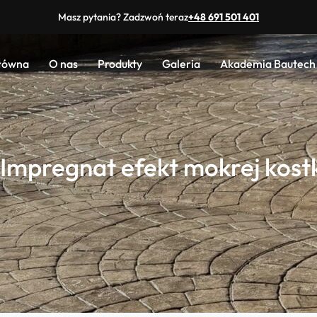
Masz pytania? Zadzwoń teraz
+48 691 501 401
główna
O nas
Produkty
Galeria
Akademia Bautech
Impregnat efekt mokrej kostk