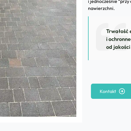
i jednocześnie “przy
nawierzchni.
Trwałość 
i ochronne
od jakośc
Kontakt