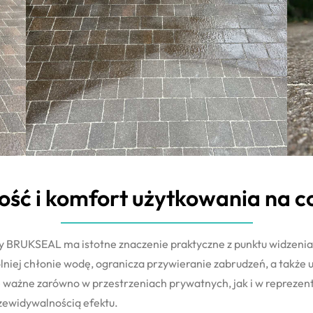
ść i komfort użytkowania na c
y BRUKSEAL ma istotne znaczenie praktyczne z punktu widzeni
ej chłonie wodę, ogranicza przywieranie zabrudzeń, a także u
 ważne zarówno w przestrzeniach prywatnych, jak i w reprezent
rzewidywalnością efektu.