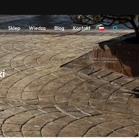
Sear
Sklep
Wiedza
Blog
Kontakt
for:
i